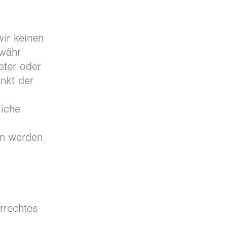
wir keinen
ewähr
eter oder
unkt der
liche
en werden
rrechtes
.