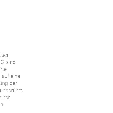
iesen
MG sind
rte
 auf eine
rung der
unberührt.
einer
en