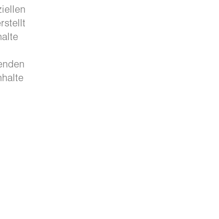
iellen
stellt
alte
henden
nhalte